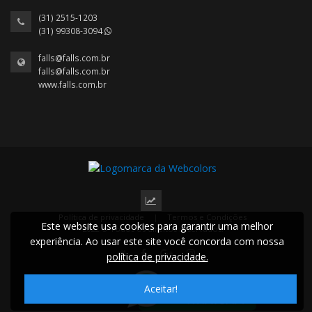
(31) 2515-1203
(31) 99308-3094
falls@falls.com.br
falls@falls.com.br
www.falls.com.br
Política de privacidade
|
Termos e Condições
Este website usa cookies para garantir uma melhor
2022 © Todos os direitos reservados.
experiência. Ao usar este site você concorda com nossa
política de privacidade.
Aceitar!