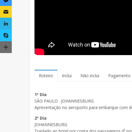
Roteiro
Inclui
Não inclui
Pagamento
1º Dia
SÃO PAULO · JOHANNESBURG
Apresentação no aeroporto para embarque com de
2º Dia
JOHANNESBURG
Traslado ao hotel por conta dos passageiros (É pos