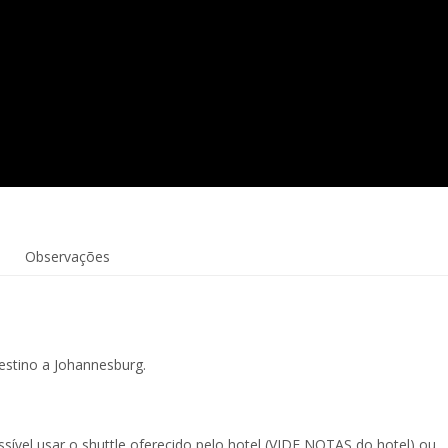
Observações
stino a Johannesburg.
sível usar o shuttle oferecido pelo hotel (VIDE NOTAS do hotel) ou