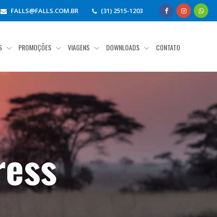
FALLS@FALLS.COM.BR
(31) 2515-1203
OS
PROMOÇÕES
VIAGENS
DOWNLOADS
CONTATO
ress