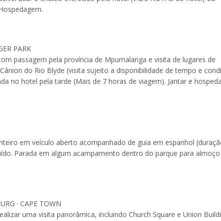
). Hospedagem.
GER PARK
com passagem pela província de Mpumalanga e visita de lugares de
ânion do Rio Blyde (visita sujeito a disponibilidade de tempo e cond
ada no hotel pela tarde (Mais de 7 horas de viagem). Jantar e hospe
 inteiro em veículo aberto acompanhado de guia em espanhol (duraçã
ncluído. Parada em algum acampamento dentro do parque para almoço
BURG · CAPE TOWN
ealizar uma visita panorâmica, incluindo Church Square e Union Build