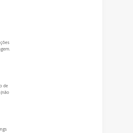
ições
dagem.
o de
 (não
ings