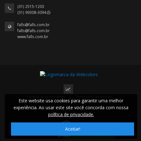
(31) 2515-1203
(31) 99308-3094
falls@falls.com.br
falls@falls.com.br
www.falls.com.br
Política de privacidade
|
Termos e Condições
Este website usa cookies para garantir uma melhor
2022 © Todos os direitos reservados.
experiência. Ao usar este site você concorda com nossa
política de privacidade.
Aceitar!